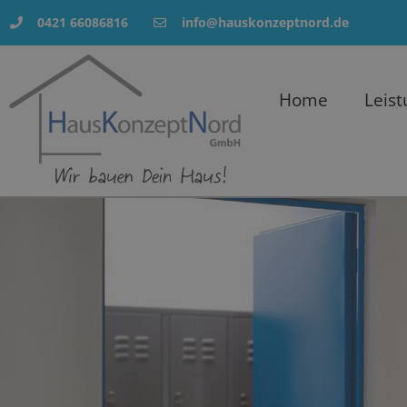
0421 66086816
info@hauskonzeptnord.de
Home
Leist