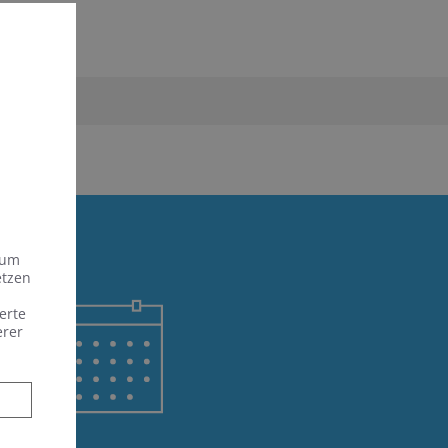
 um
etzen
erte
erer