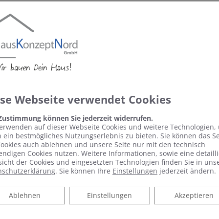
uell Fördermöglichkeiten gibt.
ieren Sie.
ese Webseite verwendet Cookies
 Zustimmung können Sie jederzeit widerrufen.
erwenden auf dieser Webseite Cookies und weitere Technologien,
rmin
 ein bestmögliches Nutzungserlebnis zu bieten. Sie können das S
ookies auch ablehnen und unsere Seite nur mit den technisch
ndigen Cookies nutzen. Weitere Informationen, sowie eine detailli
icht der Cookies und eingesetzten Technologien finden Sie in uns
nschutzerklärung
. Sie können Ihre
Einstellungen
jederzeit ändern.
quem Online Termine anfragen!
Ablehnen
Ablehnen
Einstellungen
Akzeptieren