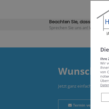
Beachten Sie, dass es event
Sprechen Sie uns an! Wir inform
Di
Ihre
Wir v
Wunschte
Ihnen
von C
notwe
Übers
Date
Jetzt ganz einfach und be
Termin vereinbaren