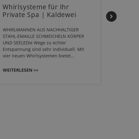
Whirlsysteme für Ihr
Gestal
Private Spa | Kaldewei
Mome
HANS
WHIRLWANNEN AUS NACHHALTIGER
STAHL-EMAILLE SCHMEICHELN KÖRPER
Stil für 
UND SEELEDie Wege zu echter
HANSAGEN
Entspannung sind sehr individuell. Mit
von Wasch
vier neuen Whirlsystemen bietet…
unterschi
Räume kon
WEITERLESEN >>
WEITERL