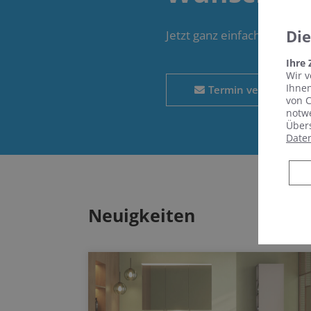
Di
Jetzt ganz einfach und be
Ihre
Wir v
Ihnen
Termin vereinbaren
von C
notwe
Übers
Date
Neuigkeiten