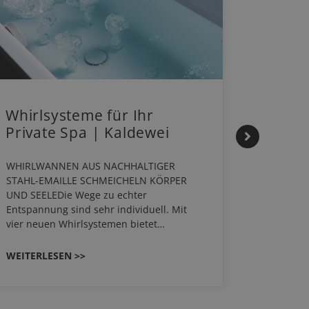
Whirlsysteme für Ihr
Gestal
Private Spa | Kaldewei
Mome
HANS
WHIRLWANNEN AUS NACHHALTIGER
STAHL-EMAILLE SCHMEICHELN KÖRPER
Stil für 
UND SEELEDie Wege zu echter
HANSAGEN
Entspannung sind sehr individuell. Mit
von Wasch
vier neuen Whirlsystemen bietet…
unterschi
Räume kon
WEITERLESEN >>
WEITERL