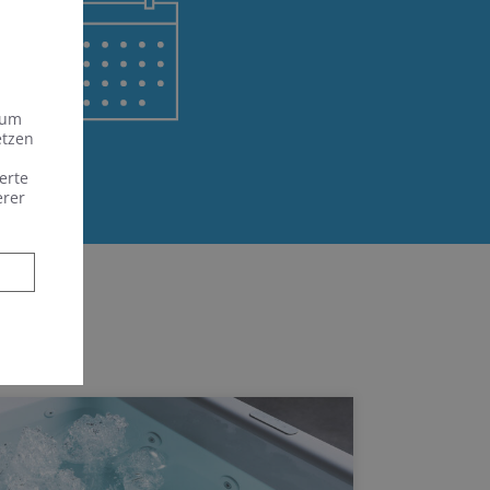
 um
etzen
erte
erer