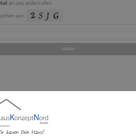
Mail
an uns widerrufen.
eichen ein:
SENDEN
rmin